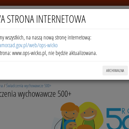
A STRONA INTERNETOWA
my wszystkich, na naszą nową stronę internetową:
samorzad.gov.pl/web/ops-wicko
trona: www.ops-wicko.pl, nie będzie aktualizowana.
ARCHIWALNA
na
/
Świadczenia wychowawcze 500+
czenia wychowawcze 500+