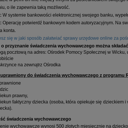
iu, o ile zapewnia taką możliwość.
:
W systemie bankowości elektronicznej swojego banku, wypełni
:
Operację potwierdź bankowym kodem autoryzacyjnym. Na swó
a konta.
sz się w jaki sposób załatwiać sprawy urzędowe online za po
 o przyznanie świadczenia wychowawczego można składać
ogą pocztową na adres: Ośrodek Pomocy Społecznej w Wicku, 
obiście
skrzynce na zewnątrz Ośrodka
t uprawniony do świadczenia wychowawczego z programu R
prawnione
dzic
iekun prawny,
iekun faktyczny dziecka (osoba, która opiekuje się dzieckiem 
ecka).
ść świadczenia wychowawczego
nie wychowawcze wynosi 500 złotych miesięcznie na dziecko 