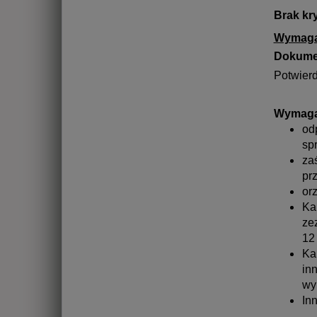
Brak k
Wymaga
Dokume
Potwierd
Wymaga
od
sp
za
pr
or
Ka
ze
12
Ka
in
wy
In