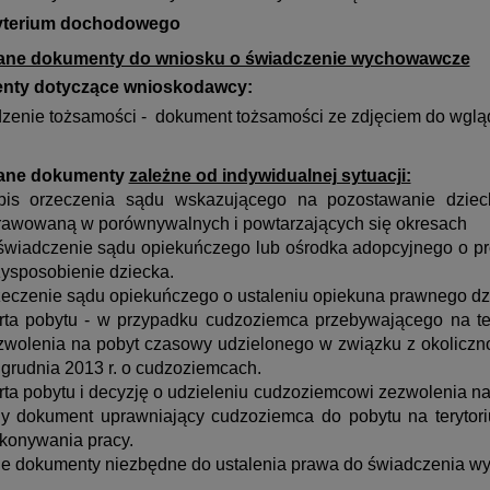
ryterium dochodowego
ne dokumenty do wniosku o świadczenie wychowawcze
nty dotyczące wnioskodawcy:
zenie tożsamości - dokument tożsamości ze zdjęciem do wglą
ne dokumenty
zależne od indywidualnej sytuacji:
pis orzeczenia sądu wskazującego na pozostawanie dzie
rawowaną w porównywalnych i powtarzających się okresach
świadczenie sądu opiekuńczego lub ośrodka adopcyjnego o 
zysposobienie dziecka.
zeczenie sądu opiekuńczego o ustaleniu opiekuna prawnego dz
rta pobytu - w przypadku cudzoziemca przebywającego na ter
zwolenia na pobyt czasowy udzielonego w związku z okoliczno
 grudnia 2013 r. o cudzoziemcach.
rta pobytu i decyzję o udzieleniu cudzoziemcowi zezwolenia na 
ny dokument uprawniający cudzoziemca do pobytu na terytoriu
konywania pracy.
ne dokumenty niezbędne do ustalenia prawa do świadczenia 