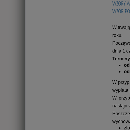
WZORY W
WZÓR PO
W trwaj
roku.
Począws
dnia 1 c
Terminy
od
od
W przyp
wypłata 
W przyp
nastąpi 
Poszcze
wychowaw
zł