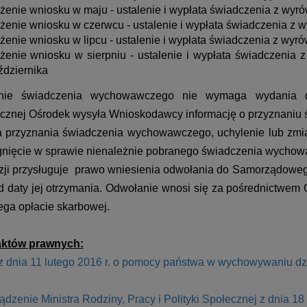
ożenie wniosku w maju - ustalenie i wypłata świadczenia z wyr
ożenie wniosku w czerwcu - ustalenie i wypłata świadczenia z 
ożenie wniosku w lipcu - ustalenie i wypłata świadczenia z wyr
ożenie wniosku w sierpniu - ustalenie i wypłata świadczenia 
ździernika
anie świadczenia wychowawczego nie wymaga wydania d
icznej Ośrodek wysyła Wnioskodawcy informację o przyznaniu 
przyznania świadczenia wychowawczego, uchylenie lub zm
ygnięcie w sprawie nienależnie pobranego świadczenia wycho
zji przysługuje prawo wniesienia odwołania do Samorządowe
od daty jej otrzymania. Odwołanie wnosi się za pośrednictwe
ega opłacie skarbowej.
któw prawnych:
 dnia 11 lutego 2016 r. o pomocy państwa w wychowywaniu dzi
dzenie Ministra Rodziny, Pracy i Polityki Społecznej z dnia 18