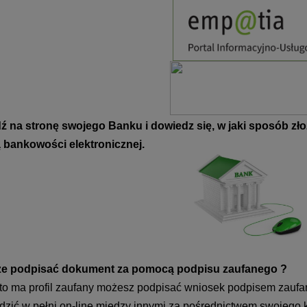
dź na stronę swojego Banku i dowiedz się, w jaki sposób 
bankowości elektronicznej.
e podpisać dokument za pomocą podpisu zaufanego ?
to ma profil zaufany możesz podpisać wniosek podpisem zaufan
rdzić w pełni on-line między innymi za pośrednictwem swojeg