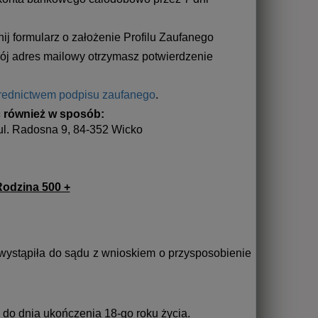
j formularz o założenie Profilu Zaufanego
j adres mailowy otrzymasz potwierdzenie
średnictwem podpisu zaufanego
.
 również w sposób:
ul. Radosna 9, 84-352 Wicko
odzina 500 +
i wystąpiła do sądu z wnioskiem o przysposobienie
do dnia ukończenia 18-go roku życia.