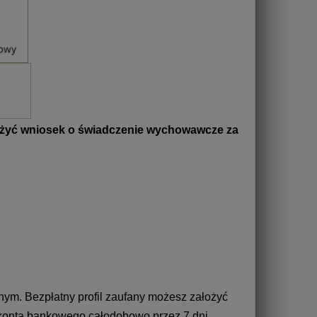
złożyć wniosek o świadczenie wychowawcze za
ym. Bezpłatny profil zaufany możesz założyć
o konta bankowego całodobowo przez 7 dni