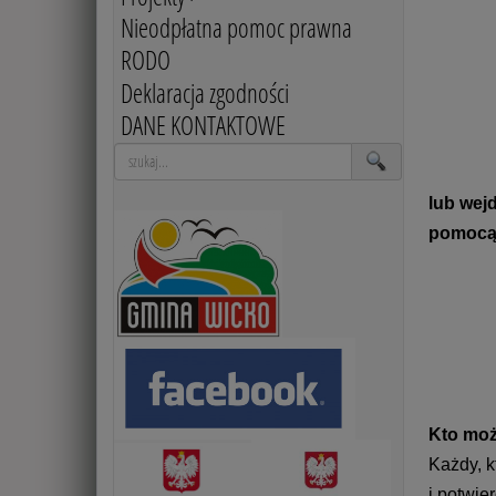
Nieodpłatna pomoc prawna
RODO
Deklaracja zgodności
DANE KONTAKTOWE
lub wej
pomocą 
Kto moż
Każdy, k
i potwie