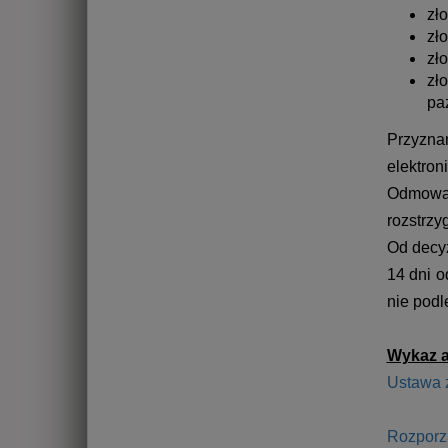
zł
zł
zł
zł
pa
Przyzn
elektron
Odmowa 
rozstrz
Od decy
14 dni 
nie podl
Wykaz a
Ustawa z
Rozporzą