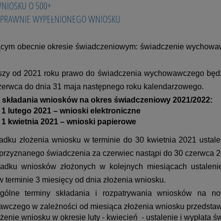
NIOSKU O 500+
PRAWNIE WYPEŁNIONEGO WNIOSKU
ącym obecnie okresie świadczeniowym: świadczenie wychowaw
zy od 2021 roku prawo do świadczenia wychowawczego będzi
zerwca do dnia 31 maja następnego roku kalendarzowego.
 składania wniosków na okres świadczeniowy 2021/2022:
 1 lutego 2021 – wnioski elektroniczne
 1 kwietnia 2021 – wnioski papierowe
adku złożenia wniosku w terminie do 30 kwietnia 2021 usta
przyznanego świadczenia za czerwiec nastąpi do 30 czerwca 2
adku wniosków złożonych w kolejnych miesiącach ustaleni
w terminie 3 miesięcy od dnia złożenia wniosku.
gólne terminy składania i rozpatrywania wniosków na n
czego w zależności od miesiąca złożenia wniosku przedstawi
ożenie wniosku w okresie luty - kwiecień - ustalenie i wypłata 