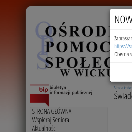
NOW
Zaprasza
https://
Obecna s
Strona Głów
Świad
STRONA GŁÓWNA
Wspieraj Seniora
Aktualności