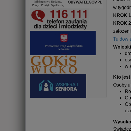
w tygodn
KROK 1
KROK 2
założeni
Tu dowie
Wnioski
dr
os
w 
Kto jes
Osoby u
Ro
Op
Op
dzi
Wysoko
Świadcze