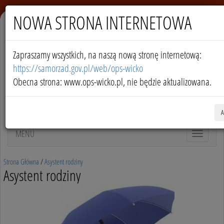
NOWA STRONA INTERNETOWA
A
A
A
Zapraszamy wszystkich, na naszą nową stronę internetową:
https://samorzad.gov.pl/web/ops-wicko
Obecna strona: www.ops-wicko.pl, nie będzie aktualizowana.
MENU
Toggle
navigation
Strona Główna
/
Asystent rodziny
Asystent rodziny